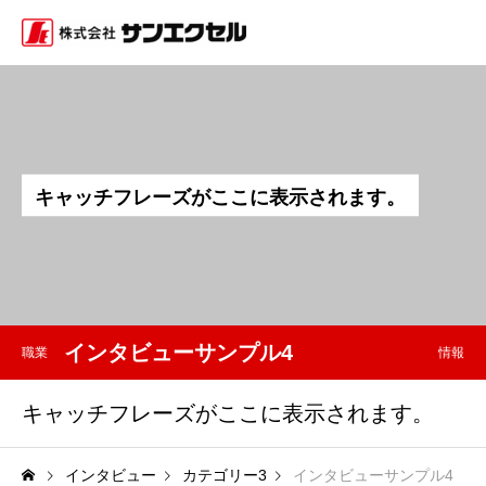
キ
ャ
ッ
チ
フ
レ
ー
ズ
が
こ
こ
に
表
示
さ
れ
ま
す
。
インタビューサンプル4
職業
情報
キャッチフレーズがここに表示されます。
インタビュー
カテゴリー3
インタビューサンプル4