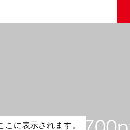
こ
こ
に
表
示
さ
れ
ま
す
。