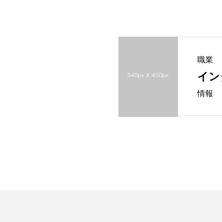
職業
イン
情報