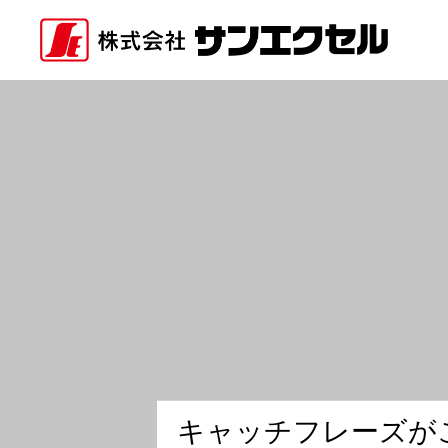
キ
ャ
ッ
チ
フ
レ
ー
ズ
が